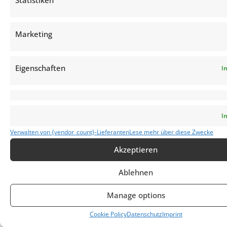
Marketing
Eigenschaften
I
I
Verwalten von {vendor_count}-Lieferanten
Lese mehr über diese Zwecke
Akzeptieren
Ablehnen
Manage options
Cookie Policy
Datenschutz
Imprint