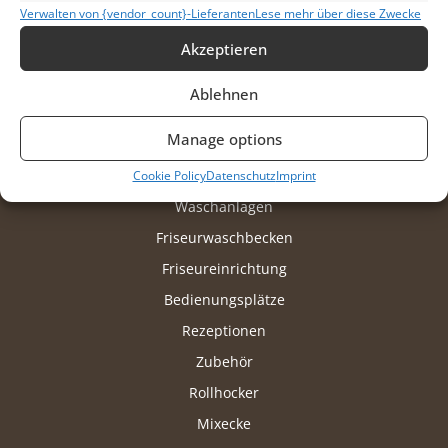
Verwalten von {vendor_count}-Lieferanten
Lese mehr über diese Zwecke
Akzeptieren
Ablehnen
Produkte
Manage options
Friseurstühle
Barberstühle
Cookie Policy
Datenschutz
Imprint
Waschanlagen
Friseurwaschbecken
Friseureinrichtung
Bedienungsplätze
Rezeptionen
Zubehör
Rollhocker
Mixecke