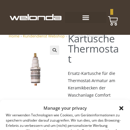
0
Kartusche
Home
»
Kundendienst Webshop
»
Kartusche Thermostat
Thermosta
t
🔍
Ersatz-Kartusche für die
Thermostat-Armatur am
Keramikbecken der
Waschanlage Comfort
Wash 2.
Manage your privacy
Wir verwenden Technologien wie Cookies, um Geräteinformationen zu
speichern und/oder darauf zuzugreifen. Wir tun dies, um das Browsing-
-
+
Erlebnis zu verbessern und um (nicht) personalisierte Werbung