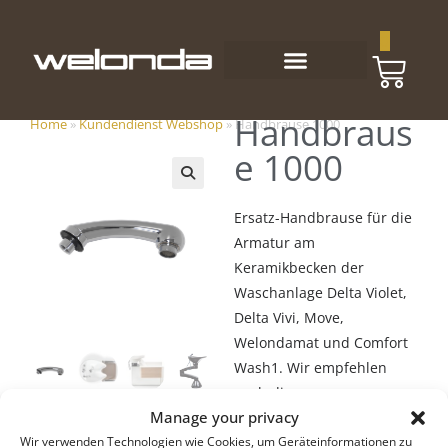
0
Handbraus
Home
»
Kundendienst Webshop
»
Handbrause 1000
e 1000
🔍
Ersatz-Handbrause für die
Armatur am
Keramikbecken der
Waschanlage Delta Violet,
Delta Vivi, Move,
Welondamat und Comfort
Wash1. Wir empfehlen
auch die
Manage your privacy
Schlauchdurchführung
Wir verwenden Technologien wie Cookies, um Geräteinformationen zu
1000 zu bestellen.