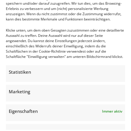
speichern und/oder darauf zuzugreifen. Wir tun dies, um das Browsing-
Erlebnis zu verbessern und um (nicht) personalisierte Werbung
anzuzeigen. Wenn du nicht zustimmst oder die Zustimmung widerrufst,
-
+
kann dies bestimmte Merkmale und Funktionen beeinträchtigen.
IN DEN WARENKORB
Klicke unten, um dem oben Gesagten zuzustimmen oder eine detaillierte
Auswahl zu treffen. Deine Auswahl wird nur auf dieser Seite
angewendet. Du kannst deine Einstellungen jederzeit ändern,
€
63,00
zzgl.
einschließlich des Widerrufs deiner Einwilligung, indem du die
Schaltflächen in der Cookie-Richtlinie verwendest oder auf die
MwSt
Schaltfläche "Einwilligung verwalten" am unteren Bildschirmrand klickst.
Statistiken
Kontakt
Marketing
Welonda Deutschland GmbH
Berliner Allee 65
64295 Darmstadt
Eigenschaften
Immer aktiv
+49/(0) 6151 850 7360
Info@welonda.com