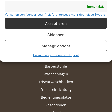
Rufen Sie uns an
Immer aktiv
Verwalten von {vendor_count}-Lieferanten
Lese mehr über diese Zwecke
Akzeptieren
Ablehnen
Manage options
Produkte
Cookie Policy
Datenschutz
Imprint
Friseurstühle
Barberstühle
Waschanlagen
Friseurwaschbecken
Friseureinrichtung
Bedienungsplätze
Rezeptionen